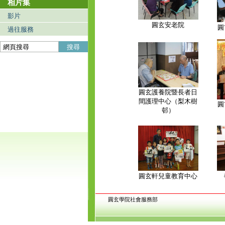
相片集
影片
圓玄安老院
圓
過往服務
搜尋
圓玄護養院暨長者日
間護理中心（梨木樹
圓
邨）
圓玄軒兒童教育中心
圓玄學院社會服務部