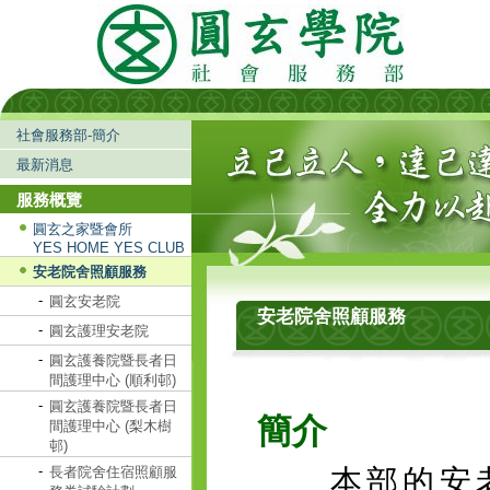
社會服務部-簡介
最新消息
服務概覽
圓玄之家暨會所
YES HOME YES CLUB
安老院舍照顧服務
-
圓玄安老院
安老院舍照顧服務
-
圓玄護理安老院
-
圓玄護養院暨長者日
間護理中心 (順利邨)
-
圓玄護養院暨長者日
簡介
間護理中心 (梨木樹
邨)
-
長者院舍住宿照顧服
本部的安老