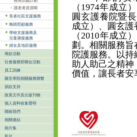
務券試驗計劃
（1974年成立
-
護老者資源閣
圓玄護養院暨長
長者社區支援服務
成立）、
圓玄護
晚晴照顧服務
學校支援服務及
（2010年成立
兒童康復服務
劃
。相關服務旨
婦女及地區服務
院護服務。以持
籌款活動
助人助己之精神
社會服務部聯合活動
員工訓練
價值，讓長者安
圓玄學院相關服務聯繫
捐款支持
政策文件及出版刊物
個人資料收集聲明
聯絡我們
相關連結
相片集
影片