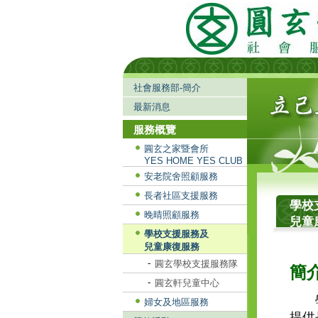
社會服務部-簡介
最新消息
服務概覽
圓玄之家暨會所
YES HOME YES CLUB
安老院舍照顧服務
長者社區支援服務
學校
晚晴照顧服務
兒童
學校支援服務及
兒童康復服務
-
圓玄學校支援服務隊
簡
-
圓玄軒兒童中心
學校
婦女及地區服務
提供