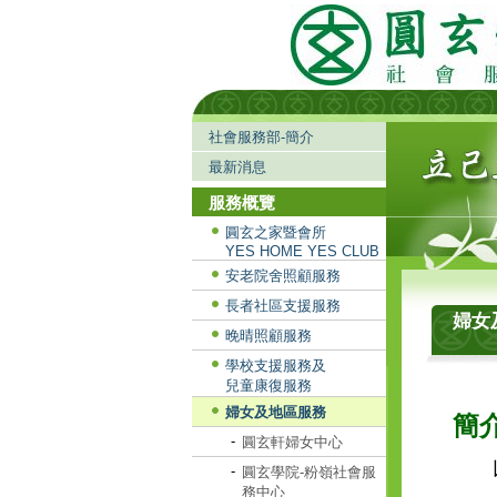
社會服務部-簡介
最新消息
服務概覽
圓玄之家暨會所
YES HOME YES CLUB
安老院舍照顧服務
長者社區支援服務
婦女
晚晴照顧服務
學校支援服務及
兒童康復服務
婦女及地區服務
簡
-
圓玄軒婦女中心
以下
-
圓玄學院-粉嶺社會服
務中心