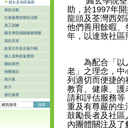
圓玄學院荃灣
婦女及地區服務
助，於1997
籌款活動
龍頭及荃灣西郊
社會服務部聯合活動
他們善用餘暇、
員工訓練
圓玄學院相關服務聯繫
年，以達致社區
捐款支持
政策文件及出版刊物
個人資料收集聲明
為配合「以人
聯絡我們
老」之理念，中
相關連結
列適切而便捷的
相片集
教育、健康、護
影片
過往服務
請和評估服務等
重及有尊嚴的生
搜尋
鼓勵長者及社區
內團體關注及了