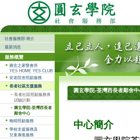
社會服務部-簡介
最新消息
服務概覽
圓玄之家暨會所
YES HOME YES CLUB
安老院舍照顧服務
長者社區支援服務
圓玄學院-荃灣西長者鄰舍中
-
長者社區照顧服務券
試驗計劃
-
圓玄學院-荃灣西長者
鄰舍中心
晚晴照顧服務
中心簡介
學校支援服務及
兒童康復服務